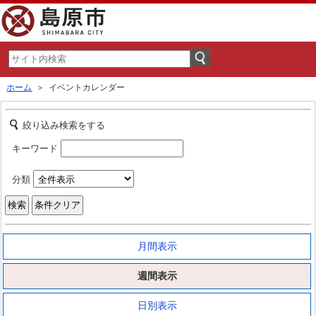
ホーム
＞ イベントカレンダー
絞り込み検索をする
キーワード
分類
月間表示
週間表示
日別表示