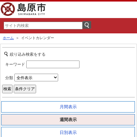
ホーム
＞ イベントカレンダー
絞り込み検索をする
キーワード
分類
月間表示
週間表示
日別表示