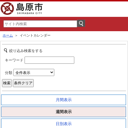
ホーム
＞ イベントカレンダー
絞り込み検索をする
キーワード
分類
月間表示
週間表示
日別表示