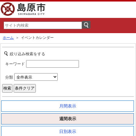
ホーム
＞ イベントカレンダー
絞り込み検索をする
キーワード
分類
月間表示
週間表示
日別表示