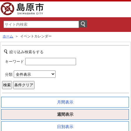
ホーム
＞ イベントカレンダー
絞り込み検索をする
キーワード
分類
月間表示
週間表示
日別表示