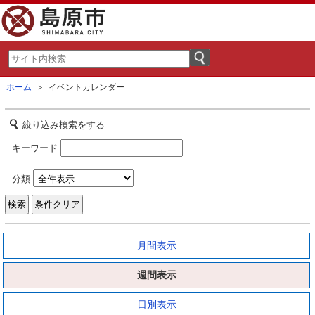
ホーム
＞ イベントカレンダー
絞り込み検索をする
キーワード
分類
月間表示
週間表示
日別表示