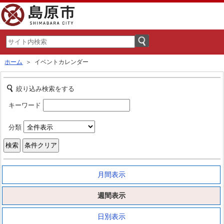
ホーム
＞ イベントカレンダー
絞り込み検索をする
キーワード
分類
月間表示
週間表示
日別表示