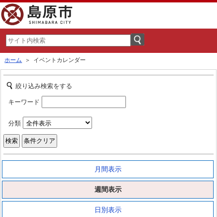
ホーム
＞ イベントカレンダー
絞り込み検索をする
キーワード
分類
月間表示
週間表示
日別表示