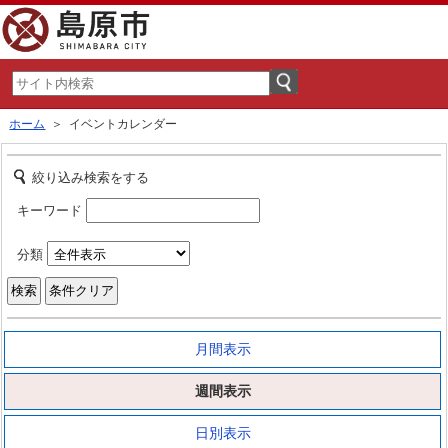
ホーム
＞ イベントカレンダー
絞り込み検索をする
キーワード
分類
月間表示
週間表示
日別表示