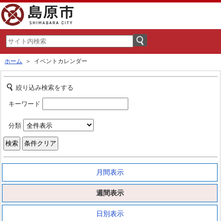
ホーム
＞ イベントカレンダー
絞り込み検索をする
キーワード
分類
月間表示
週間表示
日別表示