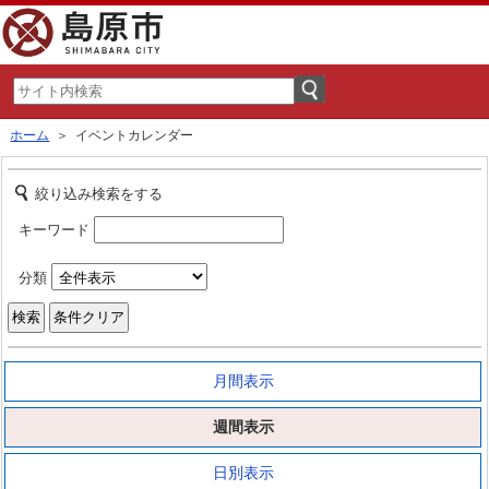
ホーム
＞ イベントカレンダー
絞り込み検索をする
キーワード
分類
月間表示
週間表示
日別表示