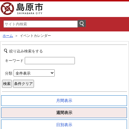
ホーム
＞ イベントカレンダー
絞り込み検索をする
キーワード
分類
月間表示
週間表示
日別表示