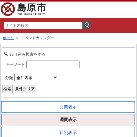
ホーム
＞ イベントカレンダー
絞り込み検索をする
キーワード
分類
月間表示
週間表示
日別表示