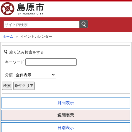
ホーム
＞ イベントカレンダー
絞り込み検索をする
キーワード
分類
月間表示
週間表示
日別表示