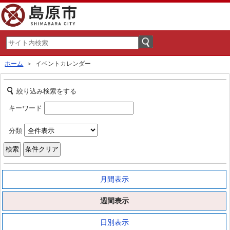
ホーム
＞ イベントカレンダー
絞り込み検索をする
キーワード
分類
月間表示
週間表示
日別表示