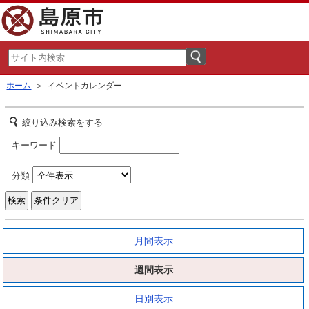
ホーム
＞ イベントカレンダー
絞り込み検索をする
キーワード
分類
月間表示
週間表示
日別表示