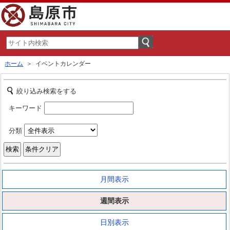
ホーム
＞ イベントカレンダー
絞り込み検索をする
キーワード
分類
月間表示
週間表示
日別表示