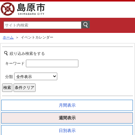
ホーム
＞ イベントカレンダー
絞り込み検索をする
キーワード
分類
月間表示
週間表示
日別表示