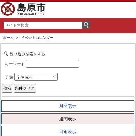
ホーム
＞ イベントカレンダー
絞り込み検索をする
キーワード
分類
月間表示
週間表示
日別表示