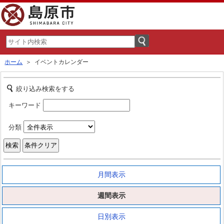
ホーム
＞ イベントカレンダー
絞り込み検索をする
キーワード
分類
月間表示
週間表示
日別表示