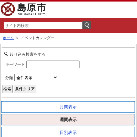
ホーム
＞ イベントカレンダー
絞り込み検索をする
キーワード
分類
月間表示
週間表示
日別表示