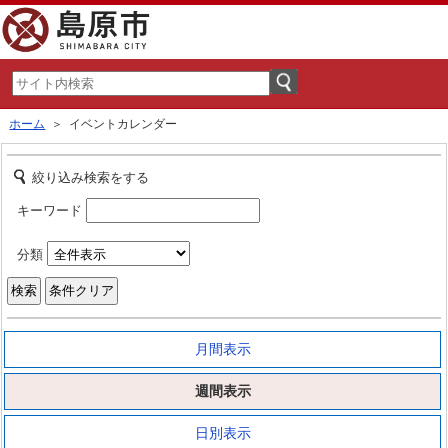
ホーム
＞ イベントカレンダー
絞り込み検索をする
キーワード
分類
月間表示
週間表示
日別表示