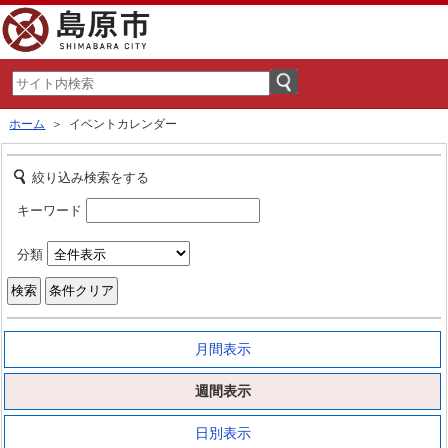
ホーム
＞ イベントカレンダー
絞り込み検索をする
キーワード
分類
月間表示
週間表示
日別表示