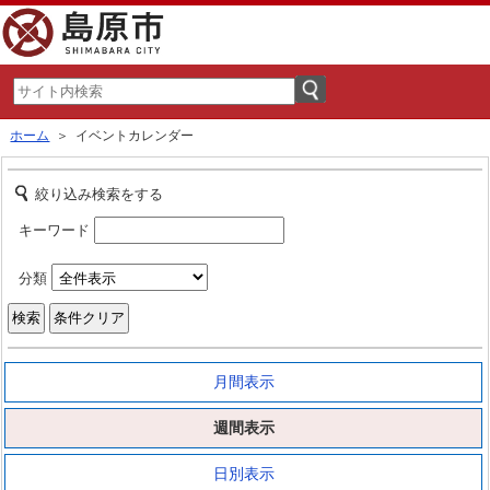
ホーム
＞ イベントカレンダー
絞り込み検索をする
キーワード
分類
月間表示
週間表示
日別表示