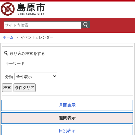
ホーム
＞ イベントカレンダー
絞り込み検索をする
キーワード
分類
月間表示
週間表示
日別表示