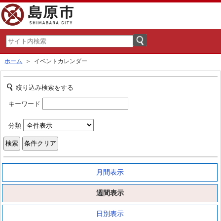
ホーム
＞ イベントカレンダー
絞り込み検索をする
キーワード
分類
月間表示
週間表示
日別表示