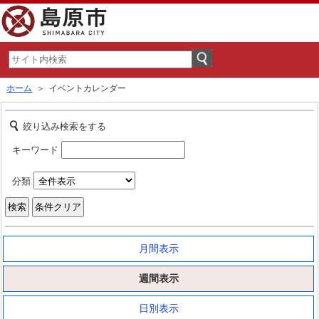
ホーム
＞ イベントカレンダー
絞り込み検索をする
キーワード
分類
月間表示
週間表示
日別表示