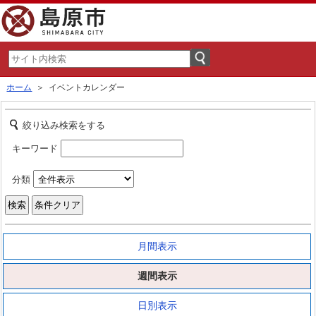
ホーム
＞ イベントカレンダー
絞り込み検索をする
キーワード
分類
月間表示
週間表示
日別表示