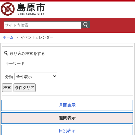
ホーム
＞ イベントカレンダー
絞り込み検索をする
キーワード
分類
月間表示
週間表示
日別表示