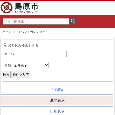
ホーム
＞ イベントカレンダー
絞り込み検索をする
キーワード
分類
月間表示
週間表示
日別表示