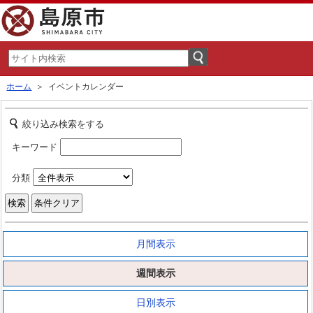
ホーム
＞ イベントカレンダー
絞り込み検索をする
キーワード
分類
月間表示
週間表示
日別表示