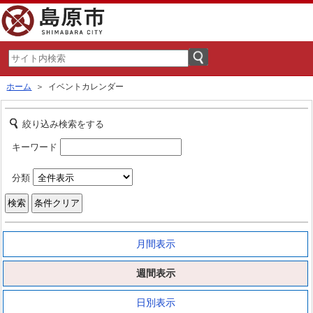
ホーム
＞ イベントカレンダー
絞り込み検索をする
キーワード
分類
月間表示
週間表示
日別表示