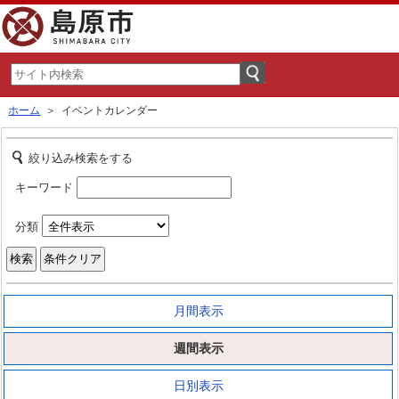
ホーム
＞ イベントカレンダー
絞り込み検索をする
キーワード
分類
月間表示
週間表示
日別表示