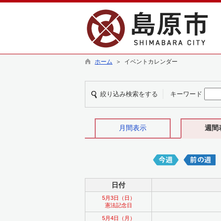
ホーム
＞ イベントカレンダー
絞り込み検索をする
キーワード
月間表示
週間
日付
5月3日（日）
憲法記念日
5月4日（月）