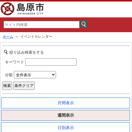
ホーム
＞ イベントカレンダー
絞り込み検索をする
キーワード
分類
月間表示
週間表示
日別表示