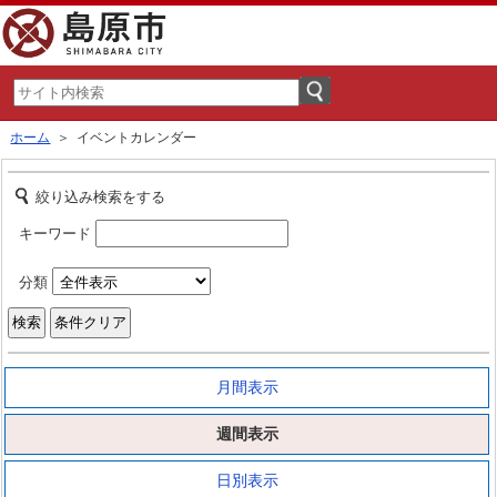
ホーム
＞ イベントカレンダー
絞り込み検索をする
キーワード
分類
月間表示
週間表示
日別表示