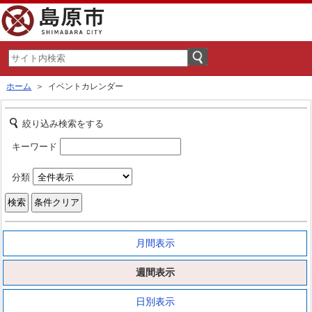
ホーム
＞ イベントカレンダー
絞り込み検索をする
キーワード
分類
月間表示
週間表示
日別表示