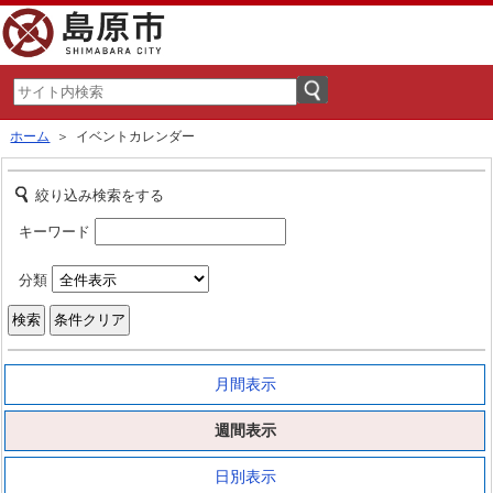
ホーム
＞ イベントカレンダー
絞り込み検索をする
キーワード
分類
月間表示
週間表示
日別表示