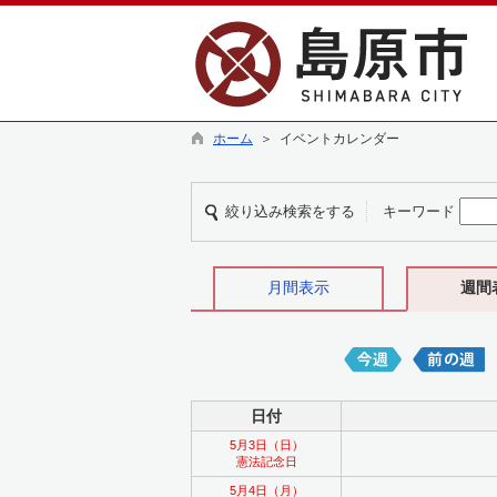
ホーム
＞ イベントカレンダー
絞り込み検索をする
キーワード
月間表示
週間
日付
5月3日（日）
憲法記念日
5月4日（月）