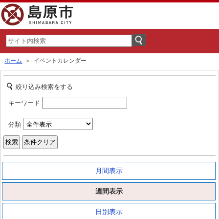
ホーム
＞ イベントカレンダー
絞り込み検索をする
キーワード
分類
月間表示
週間表示
日別表示