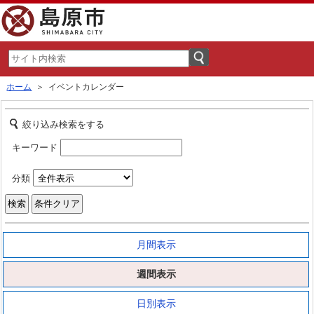
ホーム
＞ イベントカレンダー
絞り込み検索をする
キーワード
分類
月間表示
週間表示
日別表示