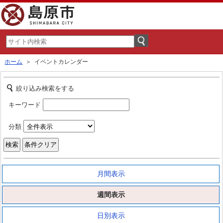
ホーム
＞ イベントカレンダー
絞り込み検索をする
キーワード
分類
月間表示
週間表示
日別表示