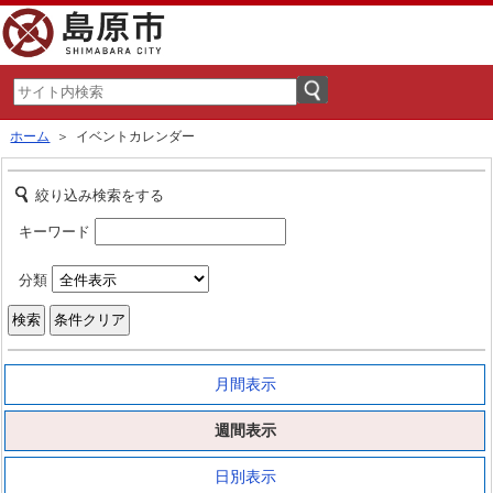
ホーム
＞ イベントカレンダー
絞り込み検索をする
キーワード
分類
月間表示
週間表示
日別表示