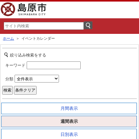
ホーム
＞ イベントカレンダー
絞り込み検索をする
キーワード
分類
月間表示
週間表示
日別表示