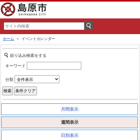
ホーム
＞ イベントカレンダー
絞り込み検索をする
キーワード
分類
月間表示
週間表示
日別表示