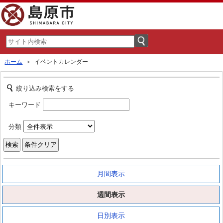
ホーム
＞ イベントカレンダー
絞り込み検索をする
キーワード
分類
月間表示
週間表示
日別表示