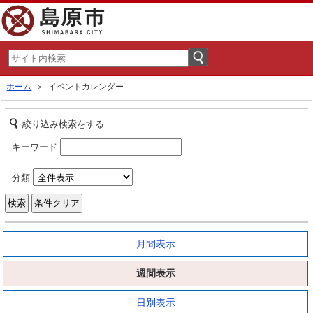
ホーム
＞ イベントカレンダー
絞り込み検索をする
キーワード
分類
月間表示
週間表示
日別表示