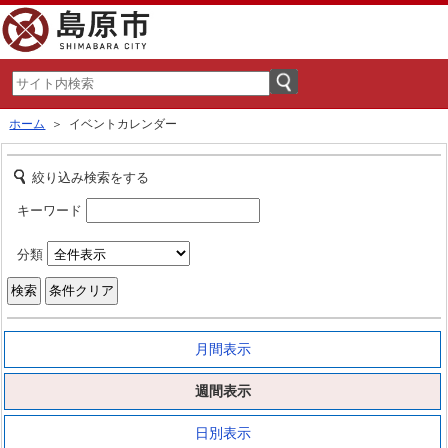
ホーム
＞ イベントカレンダー
絞り込み検索をする
キーワード
分類
月間表示
週間表示
日別表示