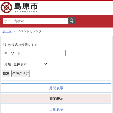
ホーム
＞ イベントカレンダー
絞り込み検索をする
キーワード
分類
月間表示
週間表示
日別表示