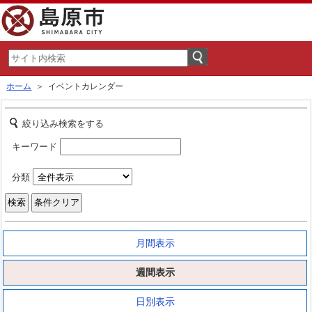
ホーム
＞ イベントカレンダー
絞り込み検索をする
キーワード
分類
月間表示
週間表示
日別表示